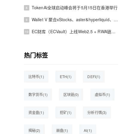
TokenAi全球启动峰会将于5月15日在香港举行
8
Wallet V 聚合xStocks、aster&hyperliquid、polymarket——不用开户、不用 KYC，在手机上直接买美股、做合约、玩预测市场
9
EC财库（ECVault）上线Web2.5 + RWA链上财库系统，探索真实资产上链与链上配置新路径
10
热门标签
比特币(1)
ETH(1)
DEFI(1)
数字货币(1)
区块链(0)
虚拟币(1)
资金盘(1)
挖矿(1)
分析行情(3)
揭秘(2)
崩盘(1)
AI(1)