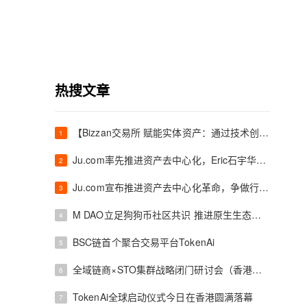
热搜文章
【Bizzan交易所 赋能实体资产：通过技术创新桥接尼日利亚矿产与全球流动性】
1
Ju.com率先推进资产去中心化，Eric石宇华博士将主导重构交易所安全范式
2
Ju.com宣布推进资产去中心化革命，争做行业首个“代码信任”交易所
3
M DAO立足狗狗币社区共识 推进原生生态落地建设
4
BSC链首个聚合交易平台TokenAi
5
全域链商×STO集群战略闭门研讨会（香港站）成功举办
6
TokenAi全球启动仪式今日在香港圆满落幕
7