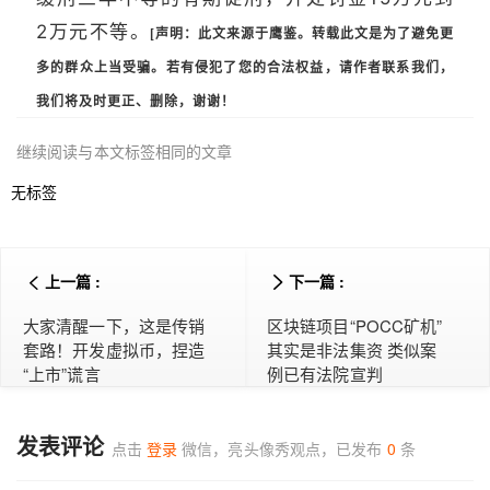
2万元不等。
[
声明：
此文来源于鹰鉴。
转载此文是为了避免更
多的群众上当受骗。若有侵犯了您的合法权益，请作者联系我们，
我们将及时更正、删除，谢谢！
继续阅读与本文标签相同的文章
无标签
上一篇 :
下一篇 :
大家清醒一下，这是传销
区块链项目“POCC矿机”
套路！开发虚拟币，捏造
其实是非法集资 类似案
“上市”谎言
例已有法院宣判
发表评论
点击
登录
微信，亮头像秀观点，已发布
0
条