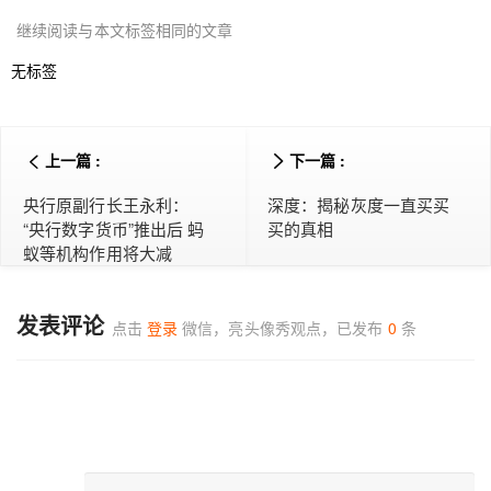
继续阅读与本文标签相同的文章
无标签
上一篇 :
下一篇 :
央行原副行长王永利：
深度：揭秘灰度一直买买
“央行数字货币”推出后 蚂
买的真相
蚁等机构作用将大减
发表评论
点击
登录
微信，亮头像秀观点，已发布
0
条