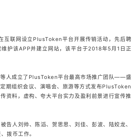
在互联网设立PlusToken平台开展传销活动，先后聘
护该APP并建立网站，该平台于2018年5月1日正
人成立了PlusToken平台最高市场推广团队——盛
期组织会议、演唱会、旅游等方式发布PlusToken
宣传资料，虚构、夸大平台实力及盈利前景进行宣传推
招募被告人刘帅、陈滔、贺思思、刘佳、彭波、陆姣龙、
客服、拨币工作。