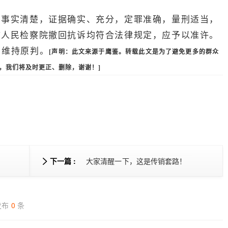
的事实清楚，证据确实、充分，定罪准确，量刑适当，
市人民检察院撤回抗诉均符合法律规定，应予以准许。
，维持原判。
[
声明：
此文来源于鹰鉴。
转载此文是为了避免更多的群众
，我们将及时更正、删除，谢谢！
]
下一篇 :
大家清醒一下，这是传销套路！
开发虚拟币，捏造“上市”谎言
发布
0
条