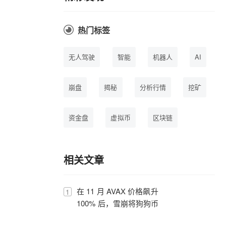
热门标签
无人驾驶
智能
机器人
AI
崩盘
揭秘
分析行情
挖矿
资金盘
虚拟币
区块链
数字货币
相关文章
在 11 月 AVAX 价格飙升
1
100% 后，雪崩将狗狗币
从前 10 名中挤出