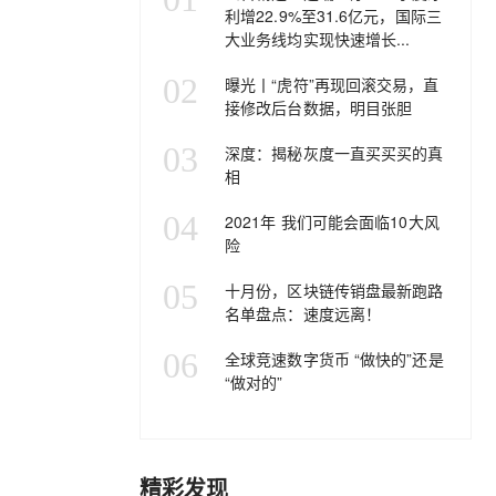
利增22.9%至31.6亿元，国际三
大业务线均实现快速增长...
02
曝光丨“虎符”再现回滚交易，直
接修改后台数据，明目张胆
03
深度：揭秘灰度一直买买买的真
相
04
2021年 我们可能会面临10大风
险
05
十月份，区块链传销盘最新跑路
名单盘点：速度远离！
06
全球竞速数字货币 “做快的”还是
“做对的”
精彩发现