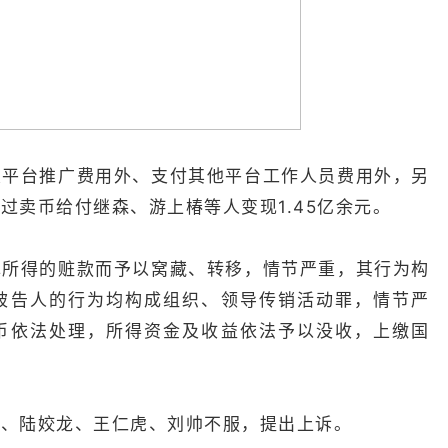
关平台推广费用外、支付其他平台工作人员费用外，另
过卖币给付继森、游上椿等人变现1.45亿余元。
罪所得的赃款而予以窝藏、转移，情节严重，其行为构
被告人的行为均构成组织、领导传销活动罪，情节严
币依法处理，所得资金及收益依法予以没收，上缴国
园、陆姣龙、王仁虎、刘帅不服，提出上诉。