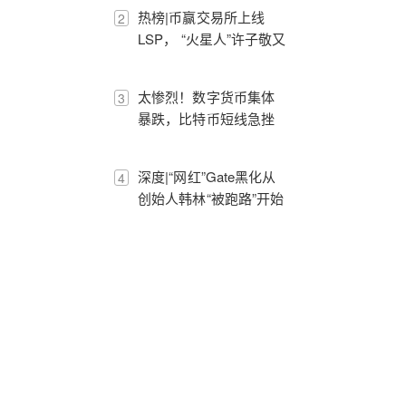
热榜|币赢交易所上线
2
LSP， “火星人”许子敬又
来割韭菜啦！
太惨烈！数字货币集体
3
暴跌，比特币短线急挫
超2000美元，近24小时
超30万人爆仓，116亿资
深度|“网红”Gate黑化从
4
金遭闷杀
创始人韩林“被跑路”开始