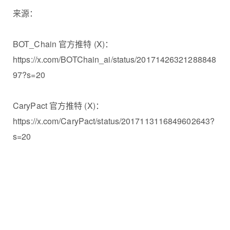
来源：
BOT_Chain 官方推特 (X)：
https://x.com/BOTChain_ai/status/20171426321288848
97?s=20
CaryPact 官方推特 (X)：
https://x.com/CaryPact/status/2017113116849602643?
s=20