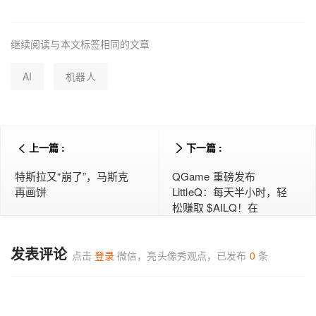
继续阅读与本文标签相同的文章
AI
机器人
上一篇 :
下一篇 :
特斯拉又“崩了”，马斯克
QGame 重磅发布
再画饼
LittleQ：每天半小时，轻
松赚取 $AILQ！在
Telegram 上颠覆传统游
戏！
发表评论
点击
登录
微信，亮头像秀观点，已发布
0
条