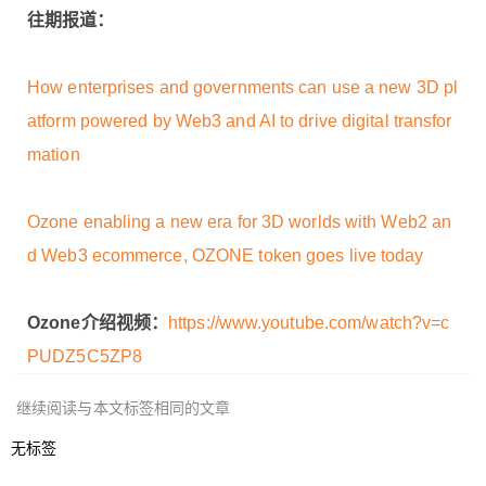
往期报道：
How enterprises and governments can use a new 3D pl
atform powered by Web3 and AI to drive digital transfor
mation
Ozone enabling a new era for 3D worlds with Web2 an
d Web3 ecommerce, OZONE token goes live today
Ozone
介绍视频：
https://www.youtube.com/watch?v=c
PUDZ5C5ZP8
继续阅读与本文标签相同的文章
无标签